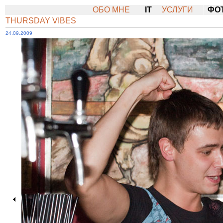
ОБО МНЕ
IT
УСЛУГИ
ФО
THURSDAY VIBES
24.09.2009