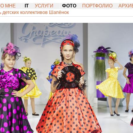
О МНЕ
IT
УСЛУГИ
ФОТО
ПОРТФОЛИО
АРХИ
детских коллективов Шапёнок