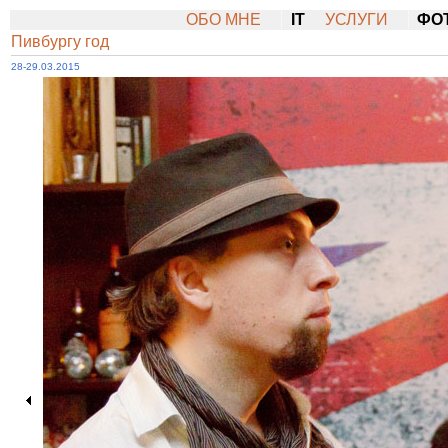
ОБО МНЕ
IT
УСЛУГИ
ФО
Пивбургу год
28-29.03.2015