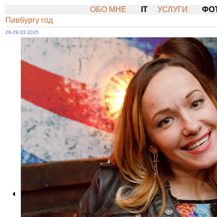
ОБО МНЕ
IT
УСЛУГИ
ФО
Пивбургу год
28-29.03.2015